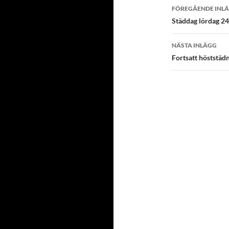
FÖREGÅENDE INL
Inläggsna
Städdag lördag 2
NÄSTA INLÄGG
Fortsatt höststäd