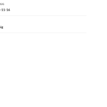
ÄGG
vigering
4-11-16
nig