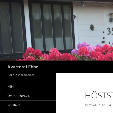
Hoppa
till
innehåll
Sök
Kvarteret Ebbe
För dig som medlem
HEM
HÖSTS
OM FÖRENINGEN
2024-11-16
KONTAKT