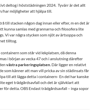
tivt deltog i höststädningen 2024. Tyvärr är det allt
n/har möjligheter att hjälpa till.
strå till stacken någon dag innan eller efter, m en det är
t att kunna samlas med grannarna och filosofera lite
ags. Vi var några stycken som njöt av ärtsoppa och
et tilltog.
l containern som står vid lekplatsen, då denna
s i början av vecka 47 och i anslutning därefter
 den
västra parkeringsplatsen
. Där ligger en relativt
de som känner att man vill pricka av sin städinsats får
lpa till att lägga detta i containern- En del har kanske
lite eget trädgårdsavfall och det är självklart att
er för detta. OBS Endast trädgårdsavfall – inga sopor