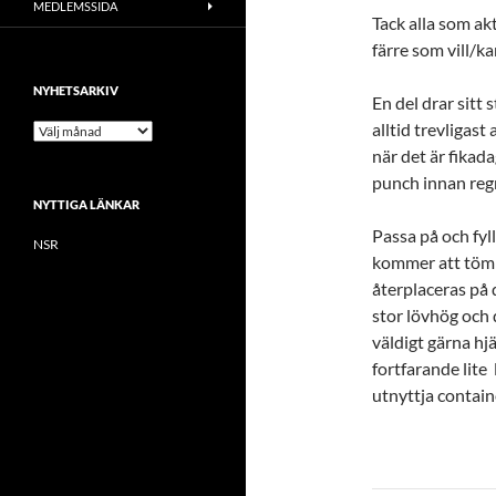
MEDLEMSSIDA
Tack alla som ak
färre som vill/ka
NYHETSARKIV
En del drar sitt 
alltid trevligas
N
y
när det är fikad
h
punch innan regn
e
NYTTIGA LÄNKAR
t
s
Passa på och fyl
NSR
a
kommer att tömma
r
återplaceras på
k
i
stor lövhög och 
v
väldigt gärna hjä
fortfarande lite 
utnyttja contain