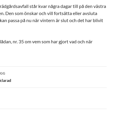
rädgårdsavfall står kvar några dagar till på den västra
n. Den som önskar och vill fortsätta eller avsluta
an passa på nu när vintern är slut och det har blivit
 lådan, nr. 35 om vem som har gjort vad och när
ÄGG
vigering
klarad