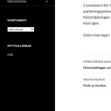
MEDLEMSSIDA
Containern för t
parkeringsplatse
höststädningen k
NYHETSARKIV
höst igen.
N
y
Glöm inte lapp i
h
e
NYTTIGA LÄNKAR
t
s
NSR
a
r
FÖREGÅENDE INL
k
Inläggsna
Höststäddagen av
i
v
NÄSTA INLÄGG
Flytt av fordon