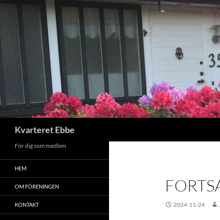
Hoppa
till
innehåll
Sök
Kvarteret Ebbe
För dig som medlem
HEM
FORTS
OM FÖRENINGEN
2024-11-24
KONTAKT