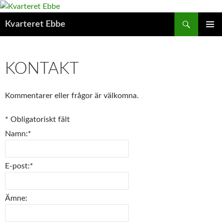
Hoppa
till
Sök
Kvarteret Ebbe
innehåll
PRIMÄR
MENY
KONTAKT
Kommentarer eller frågor är välkomna.
*
Obligatoriskt fält
Namn:
*
E-post:
*
Ämne: