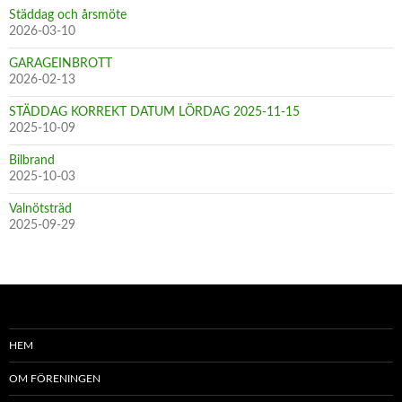
Städdag och årsmöte
2026-03-10
GARAGEINBROTT
2026-02-13
STÄDDAG KORREKT DATUM LÖRDAG 2025-11-15
2025-10-09
Bilbrand
2025-10-03
Valnötsträd
2025-09-29
HEM
OM FÖRENINGEN