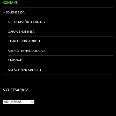
KONTAKT
MEDLEMSSIDA
MEDLEMSFÖRTECKNING
GARAGENUMMER
STYRELSEPROTOKOLL
ÅRSMÖTESHANDLINGAR
STADGAR
ANLÄGGNINGSBESLUT
NYHETSARKIV
N
y
h
e