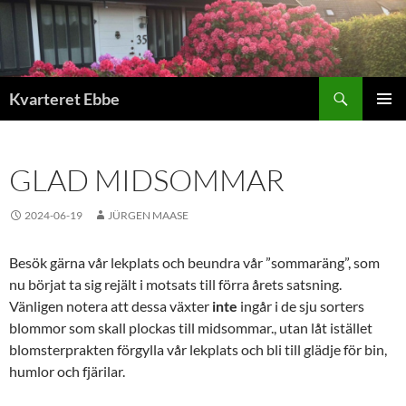
Hoppa
till
innehåll
Sök
Kvarteret Ebbe
PRIMÄR
MENY
GLAD MIDSOMMAR
2024-06-19
JÜRGEN MAASE
Besök gärna vår lekplats och beundra vår ”sommaräng”, som
nu börjat ta sig rejält i motsats till förra årets satsning.
Vänligen notera att dessa växter
inte
ingår i de sju sorters
blommor som skall plockas till midsommar., utan låt istället
blomsterprakten förgylla vår lekplats och bli till glädje för bin,
humlor och fjärilar.