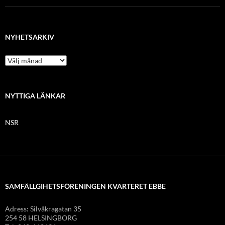
NYHETSARKIV
N
y
h
e
t
NYTTIGA LÄNKAR
s
a
NSR
r
k
i
v
SAMFÄLLGIHETSFÖRENINGEN KVARTERET EBBE
Adress: Silvåkragatan 35
254 58 HELSINGBORG