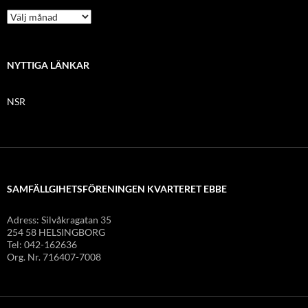
N
y
h
e
t
NYTTIGA LÄNKAR
s
a
NSR
r
k
i
v
SAMFÄLLGIHETSFÖRENINGEN KVARTERET EBBE
Adress: Silvåkragatan 35
254 58 HELSINGBORG
Tel: 042-162636
Org. Nr. 716407-7008