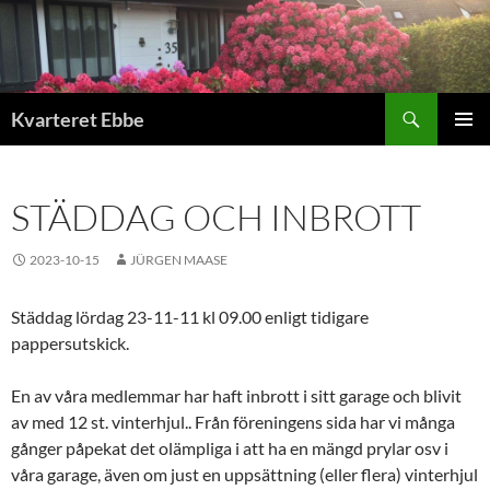
Hoppa
till
innehåll
Sök
Kvarteret Ebbe
PRIMÄR
MENY
STÄDDAG OCH INBROTT
2023-10-15
JÜRGEN MAASE
Städdag lördag 23-11-11 kl 09.00 enligt tidigare
pappersutskick.
En av våra medlemmar har haft inbrott i sitt garage och blivit
av med 12 st. vinterhjul.. Från föreningens sida har vi många
gånger påpekat det olämpliga i att ha en mängd prylar osv i
våra garage, även om just en uppsättning (eller flera) vinterhjul