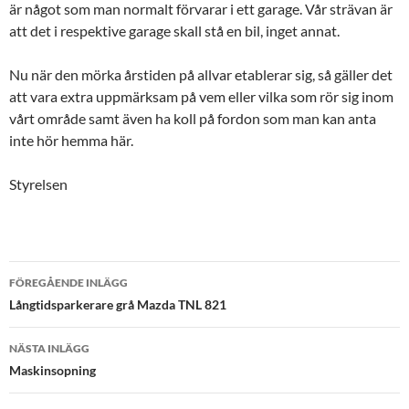
är något som man normalt förvarar i ett garage. Vår strävan är
att det i respektive garage skall stå en bil, inget annat.
Nu när den mörka årstiden på allvar etablerar sig, så gäller det
att vara extra uppmärksam på vem eller vilka som rör sig inom
vårt område samt även ha koll på fordon som man kan anta
inte hör hemma här.
Styrelsen
FÖREGÅENDE INLÄGG
Inläggsnavigering
Långtidsparkerare grå Mazda TNL 821
NÄSTA INLÄGG
Maskinsopning