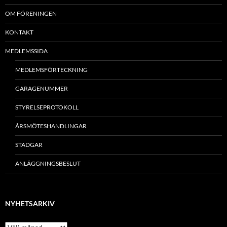
OM FÖRENINGEN
KONTAKT
MEDLEMSSIDA
MEDLEMSFÖRTECKNING
GARAGENUMMER
STYRELSEPROTOKOLL
ÅRSMÖTESHANDLINGAR
STADGAR
ANLÄGGNINGSBESLUT
NYHETSARKIV
N