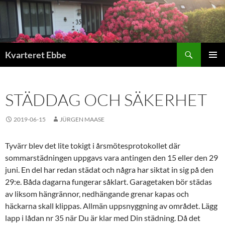
Hoppa
till
innehåll
Sök
Kvarteret Ebbe
PRIMÄR
MENY
STÄDDAG OCH SÄKERHET
2019-06-15
JÜRGEN MAASE
Tyvärr blev det lite tokigt i årsmötesprotokollet där
sommarstädningen uppgavs vara antingen den 15 eller den 29
juni. En del har redan städat och några har siktat in sig på den
29:e. Båda dagarna fungerar såklart. Garagetaken bör städas
av liksom hängrännor, nedhängande grenar kapas och
häckarna skall klippas. Allmän uppsnyggning av området. Lägg
lapp i lådan nr 35 när Du är klar med Din städning. Då det