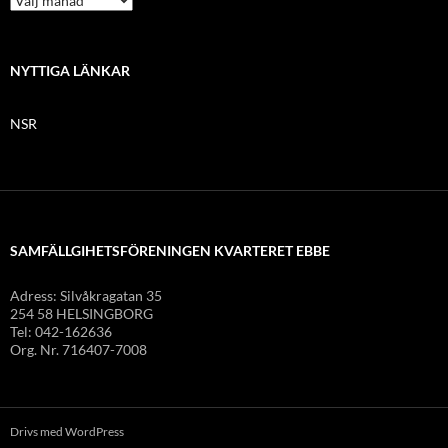
y
h
e
t
NYTTIGA LÄNKAR
s
a
NSR
r
k
i
v
SAMFÄLLGIHETSFÖRENINGEN KVARTERET EBBE
Adress: Silvåkragatan 35
254 58 HELSINGBORG
Tel: 042-162636
Org. Nr. 716407-7008
Drivs med WordPress