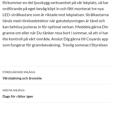
förkommer en del ljusskygg verksamhet på vår lekplats, så har
ordförande på eget bevåg köpt in och fått monterat tre nya
LED-strålkastare som är riktade mot lekplatsen. Strålkastarna
tänds med rörelsedetektor när gatubelysningen är tänd och
kan behöva justeras in för optimal verkan. Meddela gärna Din
granne om eller när Du tänker resa bort i sommar, så att vi har
lite kontroll på vårt område. Anslut Dig gärna till Coyards app
som fungerar för grannbevakning. Trevlig sommar//Styrelsen
FÖREGÅENDE INLÄGG
Inläggsnavigering
Vårstädning och årsmöte
NÄSTA INLÄGG
Dags för råttor igen